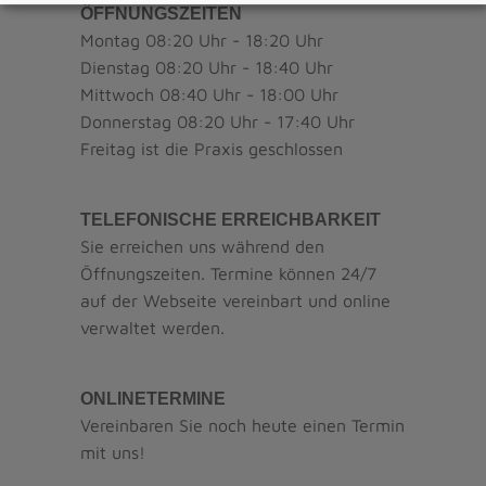
ÖFFNUNGSZEITEN
Montag 08:20 Uhr - 18:20 Uhr
Dienstag 08:20 Uhr - 18:40 Uhr
Mittwoch 08:40 Uhr - 18:00 Uhr
Donnerstag 08:20 Uhr - 17:40 Uhr
Freitag ist die Praxis geschlossen
TELEFONISCHE ERREICHBARKEIT
Sie erreichen uns während den
Öffnungszeiten. Termine können 24/7
auf der Webseite vereinbart und online
verwaltet werden.
ONLINETERMINE
Vereinbaren Sie noch heute einen Termin
mit uns!