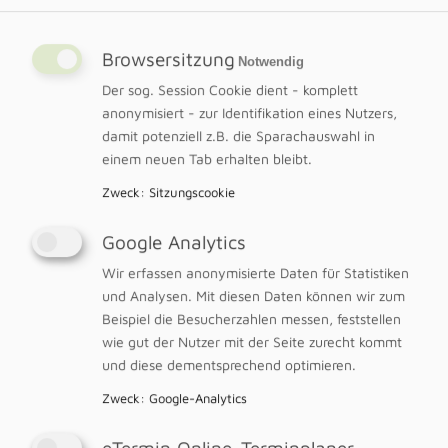
Berlin
•
„Kinderbehandlung“ zur pädiatrischen
Browsersitzung
Notwendig
Osteopathin
Der sog. Session Cookie dient - komplett
•
Abgeschlossene Ausbildung im Bereich
anonymisiert - zur Identifikation eines Nutzers,
der Schädelakupunktur
damit potenziell z.B. die Sparachauswahl in
•
Zulassung als Heilpraktikerin
einem neuen Tab erhalten bleibt.
•
Orthopädischer Rückenschulleiter nach
Zweck
:
Sitzungscookie
Dr. Brügger, Prolife Institut, Berlin
•
Spezialisierung in der manuellen
Google Analytics
Lymphdrainage und physikalischen
Wir erfassen anonymisierte Daten für Statistiken
Ödemtherapie, Berlin
und Analysen. Mit diesen Daten können wir zum
Beispiel die Besucherzahlen messen, feststellen
.
wie gut der Nutzer mit der Seite zurecht kommt
und diese dementsprechend optimieren.
Zweck
:
Google-Analytics
eTermin Online-Terminplaner
WEITERE FORTBILDUNGEN