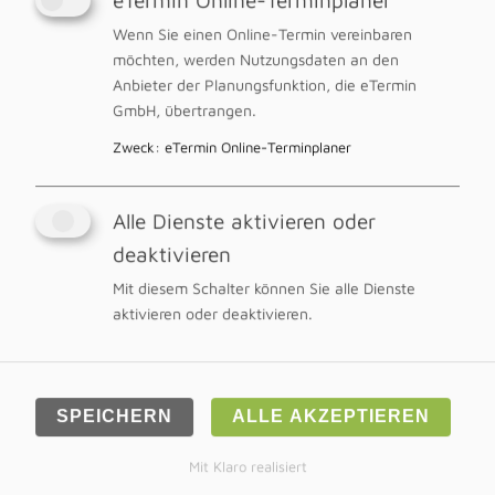
Wenn Sie einen Online-Termin vereinbaren
MITGLIED IN FOLGENDEN
möchten, werden Nutzungsdaten an den
FACHVERBÄNDEN
Anbieter der Planungsfunktion, die eTermin
BISHERIGE PRAXEN
GmbH, übertrangen.
Zweck
:
eTermin Online-Terminplaner
Alle Dienste aktivieren oder
deaktivieren
Mit diesem Schalter können Sie alle Dienste
ADRESSE
aktivieren oder deaktivieren.
Chiro & Co
Kollwitzstraße 1
73728 Esslingen a.N.
+49 711 91 20 60 10
SPEICHERN
ALLE AKZEPTIEREN
info@chiroco.de
Mit Klaro realisiert