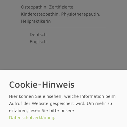
Osteopathin, Zertifizierte
Kinderosteopathin, Physiotherapeutin,
Heilpraktikerin
.
Deutsch
Englisch
QUALIFIKATIONEN
Cookie-Hinweis
•
5-jähriges Studium der Osteopathie an
der International Academy of
Hier können Sie einsehen, welche Information beim
Osteopathy (IAO) mit dem Abschluss als
Aufruf der Website gespeichert wird.
Um mehr zu
Osteopathin, Brunnen
erfahren, lesen Sie bitte unsere
(Schweiz)/Stuttgart
Datenschutzerklärung
.
•
3-jährige Ausbildung zur
Physiotherapeutin an der Vogler-Schule,