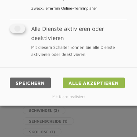
PATELLOFEMORAL PAIN SYNDROME
(1)
Zweck
:
eTermin Online-Terminplaner
PLANTARFASZIE
(1)
PLANTARFASZIITIS
(1)
Alle Dienste aktivieren oder
RUNNERS KNEE
(1)
RÜCKEN
(4)
deaktivieren
RÜCKENSCHMERZEN
(4)
Mit diesem Schalter können Sie alle Dienste
aktivieren oder deaktivieren.
SCHAMBEIN
(1)
SCHAMBEINREIZUNG
(1)
SCHLEUDERTRAUMA
(1)
SPEICHERN
ALLE AKZEPTIEREN
SCHREIKIND
(2)
SCHULTER
(1)
Mit Klaro realisiert
SCHULTERSTEIFE
(1)
SCHWINDEL
(3)
SEHNENSCHEIDE
(1)
SKOLIOSE
(1)