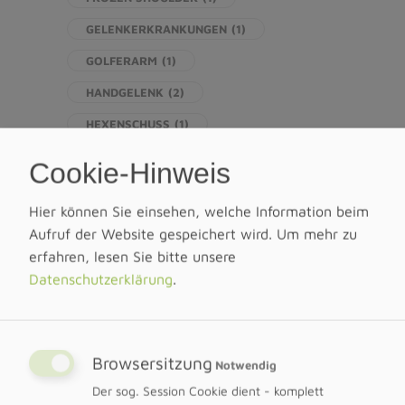
GELENKERKRANKUNGEN
(1)
GOLFERARM
(1)
HANDGELENK
(2)
HEXENSCHUSS
(1)
HÜFTARTHROSE
(1)
HÜFTE
(3)
Cookie-Hinweis
HÜFTIMPINGEMENT
(1)
Hier können Sie einsehen, welche Information beim
ILIOSAKRALGELENK
(1)
Aufruf der Website gespeichert wird.
Um mehr zu
ILIOTIBIALBAND
(1)
erfahren, lesen Sie bitte unsere
Datenschutzerklärung
.
IMPINGEMENT
(1)
ISCHIAS
(1)
ISCHIASBESCHWERDEN
(1)
KARPALTUNNELSYNDROM
(1)
Browsersitzung
Notwendig
KIEFERBESCHWERDEN
(2)
Der sog. Session Cookie dient - komplett